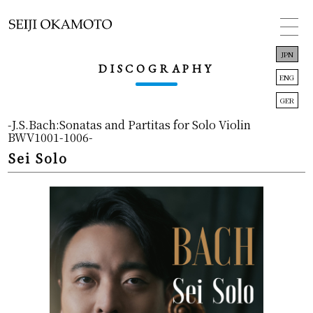
JPN
DISCOGRAPHY
ENG
GER
-J.S.Bach:Sonatas and Partitas for Solo Violin
BWV1001-1006-
TOP
Sei Solo
INFORMATION
CONCERT
BIOGRAPHY
DISCOGRAPHY
LINK