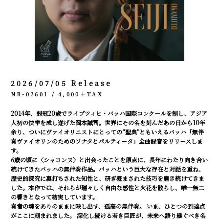
CONTACT
ENG
GER
2026/07/05 Release
NR-02601 / 4,000＋TAX
2014年、弱冠20歳でライプツィヒ・バッハ国際コンクールを制し、アジア
人初の快挙を成し遂げた岡本誠司。世界にその名を刻んだあの日から10年
余り、ついにヴァイオリニストにとっての“聖典”ともいえるバッハ「無伴
奏ヴァイオリンのためのソナタとパルティータ」全曲録音をリリースしま
す。
6歳の頃に〈シャコンヌ〉と出会ったことを原点に、長年にわたり向き合い
続けてきたバッハの無伴奏作品。バッハという巨大な存在と対話を重ね、
歴史的探究に裏打ちされた知性と、研ぎ澄まされた技巧を磨き続けてきま
した。本作では、それらが瑞々しく自由な感性と火花を散らし、唯一無二
の響きとなって結実しています。
奏者の魂をありのままに映し出す、孤高の無伴奏。 いま、ひとつの到達点
がここに刻まれました。 深化し続ける若き巨匠が、未来へ語り継ぐべき名