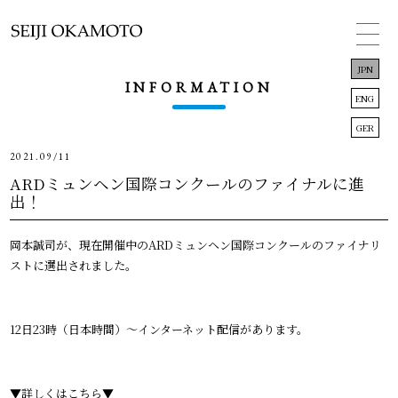
JPN
INFORMATION
ENG
GER
2021.09/11
TOP
ARDミュンヘン国際コンクールのファイナルに進
出！
INFORMATION
岡本誠司が、現在開催中のARDミュンヘン国際コンクールのファイナリ
CONCERT
ストに選出されました。
BIOGRAPHY
12日23時（日本時間）〜インターネット配信があります。
DISCOGRAPHY
LINK
▼詳しくはこちら▼