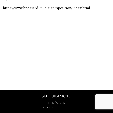
CONTACT
https://www.br.de/ard-music-competition/index.html
ENG
GER
© 2026 Seiji Okamoto.