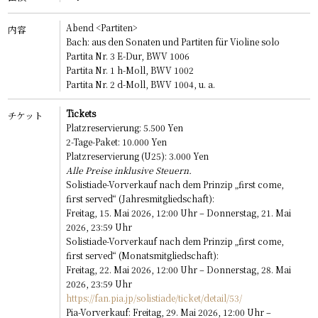
CONTACT
Abend <Partiten>
内容
JPN
Bach: aus den Sonaten und Partiten für Violine solo
Partita Nr. 3 E-Dur, BWV 1006
ENG
Partita Nr. 1 h-Moll, BWV 1002
Partita Nr. 2 d-Moll, BWV 1004, u. a.
Tickets
チケット
Platzreservierung: 5.500 Yen
2-Tage-Paket: 10.000 Yen
Platzreservierung (U25): 3.000 Yen
Alle Preise inklusive Steuern.
Solistiade-Vorverkauf nach dem Prinzip „first come,
first served“ (Jahresmitgliedschaft):
Freitag, 15. Mai 2026, 12:00 Uhr – Donnerstag, 21. Mai
2026, 23:59 Uhr
Solistiade-Vorverkauf nach dem Prinzip „first come,
first served“ (Monatsmitgliedschaft):
Freitag, 22. Mai 2026, 12:00 Uhr – Donnerstag, 28. Mai
2026, 23:59 Uhr
https://fan.pia.jp/solistiade/ticket/detail/53/
Pia-Vorverkauf: Freitag, 29. Mai 2026, 12:00 Uhr –