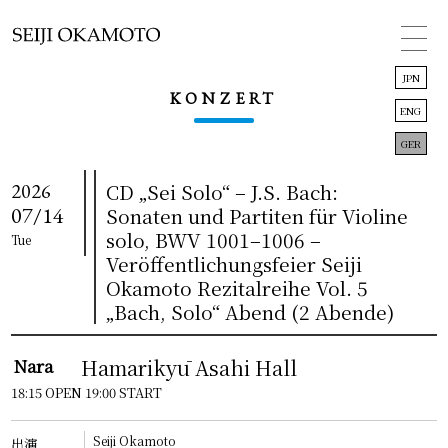
JPN
KONZERT
ENG
GER
2026
CD „Sei Solo“ – J.S. Bach:
TOP
07/14
Sonaten und Partiten für Violine
solo, BWV 1001–1006 –
Tue
INFORMATION
Veröffentlichungsfeier Seiji
Okamoto Rezitalreihe Vol. 5
CONCERT
„Bach, Solo“ Abend
(2 Abende)
BIOGRAPHY
Nara
Hamarikyū Asahi Hall
DISCOGRAPHY
18:15 OPEN 19:00 START
LINK
Seiji Okamoto
出演