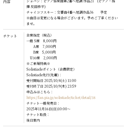
ショパン：ピアノ協奏曲第2番ヘ短調 作品21 (ピアノ・指
内容
CONTACT
揮 反田恭平)
チャイコフスキー：交響曲4番ヘ短調作品36 予定
ENG
※曲目は変更になる場合がございます。予めご了承ください
ませ。
GER
全席指定（税込）
チケット
一般 S席 8,000円
A席 7,000円
B席 5,000円
U30席 2,000円
※ご来場特典※
Solistiadeポイント（会員限定）
Solistiade先行(先着)：
受付開始日 2025/10/4(土) 11:00
受付終了日 2025/10/9(木) 23:59
申込みはこちら：
https://fan.pia.jp/solistiade/ticket/detail/38
チケット一般発売日：
2025年11月16日(日)10:00～
チケット取扱：
後日案内