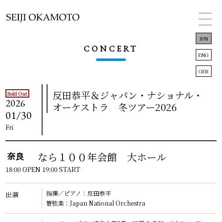
JPN
CONCERT
ENG
GER
反田恭平＆ジャパン・ナショナル・
Sold Out
TOP
2026
オーケストラ 冬ツアー2026
01/30
INFORMATION
Fri
CONCERT
奈良
なら１００年会館 大ホール
BIOGRAPHY
18:00 OPEN 19:00 START
DISCOGRAPHY
指揮／ピアノ：反田恭平
出演
管弦楽：Japan National Orchestra
LINK