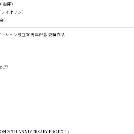
ri（ 指揮）
DISCOGRAPHY
o（ ヴァイオリン）
 司会）
LINK
デーション設立30周年記念 委嘱作品
CONTACT
ENG
.77
GER
ON 30
TH
ANNIVERSARY PROJECT」