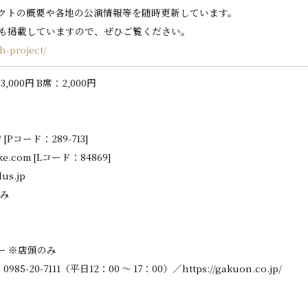
クトの概要や各地の公演情報等を随時更新しています。
も掲載していますので、ぜひご覧ください。
th-project/
：
3,000
円
B席：
2,000
円
/ [Pコード：289-713]
ke.com [Lコード：84869]
us.jp
み
ー
※店頭のみ
5-20-7111
（平日12：00 ～ 17：00）
／https://gakuon.co.jp/