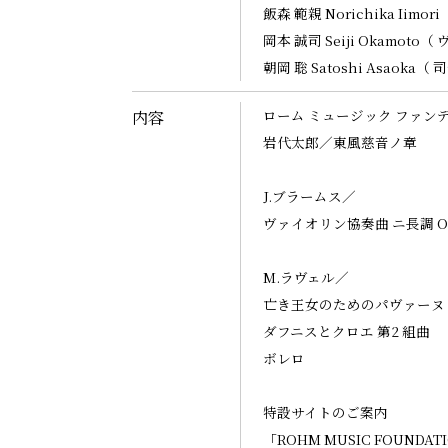
飯森 範親
Norichika Iimo
岡本 誠司
Seiji Okamot
朝岡 聡
Satoshi Asaoka（
ローム ミュージック ファン
内容
岩代太郎／
東風慈音ノ章
J.ブラームス／
ヴァイオリン協奏曲 ニ長調 Op
M.ラヴェル／
亡き王女のためのパヴァーヌ
ダフニスとクロエ 第2 組曲
ボレロ
特設サイトのご案内
「ROHM MUSIC FOUNDATI