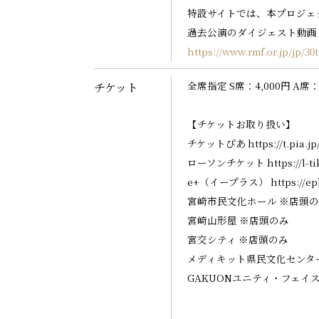
特設サイトでは、本プロジェ
過去公演のダイジェスト動画
https://www.rmf.or.jp/jp/30
全席指定 S席：
4,000
円
A席
チケット
【チケットお取り扱い】
チケットぴあ https://t.pia.jp
ローソンチケット https://l-ti
e+（イープラス） https://epl
宮崎市民文化ホール
※店頭の
宮崎山形屋
※店頭のみ
宮交シティ
※店頭のみ
メディキット県民文化センタ
GAKUONユニティ・フェイス 098