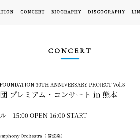
ATION
CONCERT
BIOGRAPHY
DISCOGRAPHY
LI
CONCERT
OUNDATION 30TH ANNIVERSARY PROJECT Vol.8
TOP
団 プレミアム・コンサート in 熊本
INFORMATION
ール
15:00 OPEN 16:00 START
CONCERT
ymphony Orchestra
（ 管弦楽）
BIOGRAPHY