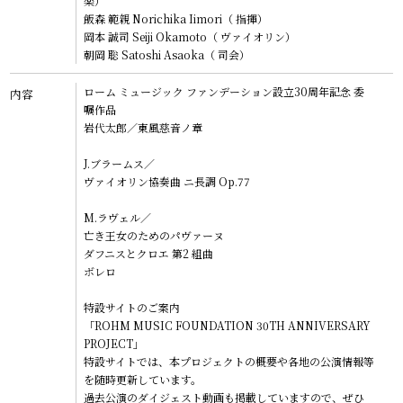
楽）
CONTACT
飯森 範親
Norichika Iimori（ 指揮）
岡本 誠司
Seiji Okamoto（ ヴァイオリン）
ENG
朝岡 聡
Satoshi Asaoka（ 司会）
GER
ローム ミュージック ファンデーション設立30周年記念 委
内容
嘱作品
岩代太郎／
東風慈音ノ章
J.ブラームス／
ヴァイオリン協奏曲 ニ長調 Op.77
M.ラヴェル／
亡き王女のためのパヴァーヌ
ダフニスとクロエ 第2 組曲
ボレロ
特設サイトのご案内
「ROHM MUSIC FOUNDATION 30
TH
ANNIVERSARY
PROJECT」
特設サイトでは、本プロジェクトの概要や各地の公演情報等
を随時更新しています。
過去公演のダイジェスト動画も掲載していますので、ぜひ