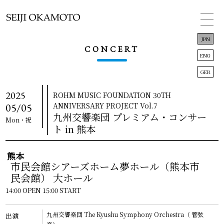
JPN
CONCERT
ENG
GER
2025
ROHM MUSIC FOUNDATION 30TH
TOP
05/05
ANNIVERSARY PROJECT Vol.7
九州交響楽団 プレミアム・コンサー
Mon
・祝
INFORMATION
ト in 熊本
CONCERT
熊本
市民会館シアーズホーム夢ホール（熊本市
BIOGRAPHY
民会館） 大ホール
DISCOGRAPHY
14:00 OPEN 15:00 START
LINK
九州交響楽団
The Kyushu Symphony Orchestra
（ 管弦
出演