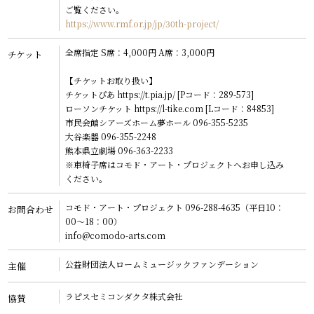
ご覧ください。
https://www.rmf.or.jp/jp/30th-project/
全席指定 S席：
4,000
円
A席：
3,000
円
チケット
【チケットお取り扱い】
チケットぴあ https://t.pia.jp/ [Pコード：289-573]
ローソンチケット https://l-tike.com [Lコード：84853]
市民会館シアーズホーム夢ホール 096-355-5235
大谷楽器 096-355-2248
熊本県立劇場 096-363-2233
※車椅子席はコモド・アート・プロジェクトへお申し込み
ください。
コモド・アート・プロジェクト 096-288-4635
（平日10：
お問合わせ
00～18：00）
info@comodo-arts.com
公益財団法人ロームミュージックファンデーション
主催
ラピスセミコンダクタ株式会社
協賛