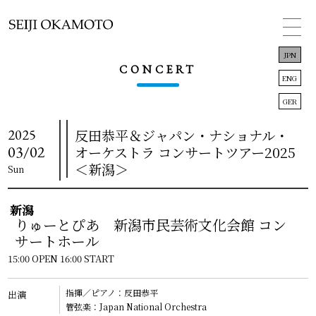
JPN
CONCERT
ENG
GER
2025
反田恭平＆ジャパン・ナショナル・
TOP
03/02
オーケストラ コンサートツアー2025
＜新潟＞
Sun
INFORMATION
CONCERT
新潟
りゅーとぴあ 新潟市民芸術文化会館 コン
BIOGRAPHY
サートホール
15:00 OPEN 16:00 START
DISCOGRAPHY
LINK
指揮／ピアノ：反田恭平
出演
管弦楽：Japan National Orchestra