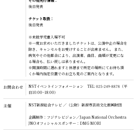
その他先行情報：
後日発表
チケット取扱：
後日発表
※未就学児童入場不可
※一度お求めいただきましたチケットは、公演中止の場合を
除き、キャンセルをお受けすることが出来ません。 また、
病気やその他都合により、出演者、曲目、曲順が変更にな
る場合も、払い戻しは承りません。
※開演時間に遅れますと休憩まで所定の場所にてお待ち頂
くか場内指定位置でのお立ち見のご案内となります。
NSTイベントインフォメーション TEL: 025-249-8878（平
お問合わせ
日10:00~18:00）
NST新潟総合テレビ ／（公財）新潟市芸術文化振興財団
主催
企画制作：フジテレビジョン／Japan National Orchestra
JNOオフィシャルスポンサー：DMG MORI