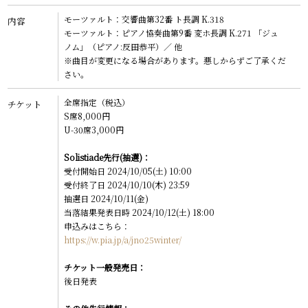
CONTACT
モーツァルト：交響曲第32番 ト長調 K.318
内容
モーツァルト：ピアノ協奏曲第9番 変ホ長調 K.271 「ジュ
ENG
ノム」（ピアノ:反田恭平）／ 他
※曲目が変更になる場合があります。悪しからずご了承くだ
GER
さい。
全席指定（税込）
チケット
S席8,000円
U-30席3,000円
Solistiade先行(抽選)：
受付開始日 2024/10/05(土) 10:00
受付終了日 2024/10/10(木) 23:59
抽選日 2024/10/11(金)
当落結果発表日時 2024/10/12(土) 18:00
申込みはこちら：
https://w.pia.jp/a/jno25winter/
チケット一般発売日：
後日発表